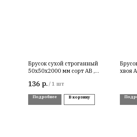
Брусок сухой строганный
Брусо
50х50х2000 мм сорт AB ,
хвоя 
хвоя
р.
136
/
1 шт
Подробнее
Подр
В корзину